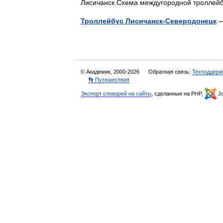
Лисичанск Схема междугородной тролле
Троллейбус Лисичанск-Северодонецк
© Академик, 2000-2026
Обратная связь:
Техподдерж
👣 Путешествия
Экспорт словарей на сайты
, сделанные на PHP,
Jo