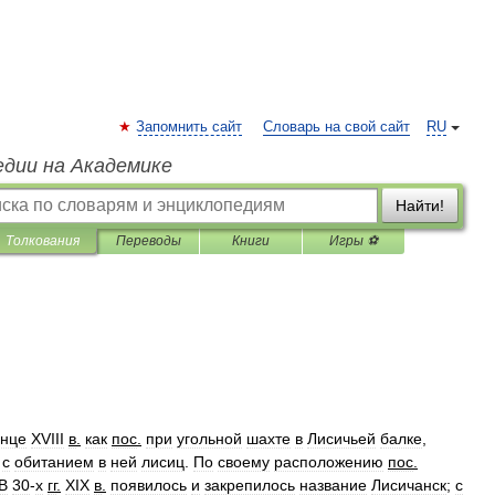
Запомнить сайт
Словарь на свой сайт
RU
едии на Академике
Найти!
Толкования
Переводы
Книги
Игры ⚽
онце
XVIII
в
.
как
пос
.
при
угольной
шахте
в
Лисичьей
балке
,
с
обитанием
в
ней
лисиц
.
По
своему
расположению
пос
.
В
30
-
х
гг
.
XIX
в
.
появилось
и
закрепилось
название
Лисичанск
;
с